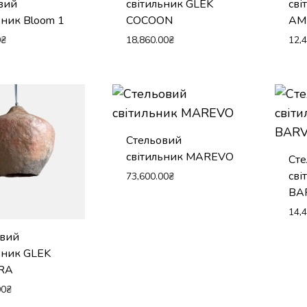
вий
світильник GLEK
сві
ьник Bloom 1
COCOON
AM
0
₴
18,860.00
₴
12,
Стельовий
світильник MAREVO
Ст
сві
73,600.00
₴
BA
14,
овий
ьник GLEK
RA
00
₴