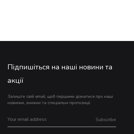
Підпишіться на наші новини та
акції
Залиште свій email, щоб першими дізнатися про наші
новинки, знижки та спеціальні пропозиції.