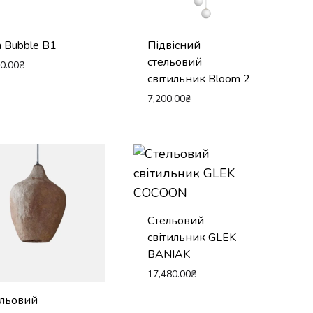
 Bubble B1
Підвісний
стельовий
00.00
₴
світильник Bloom 2
7,200.00
₴
Стельовий
світильник GLEK
BANIAK
17,480.00
₴
ельовий