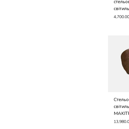
стельо
світил
4,700.0
Стель
світил
MAKIT
13,980.