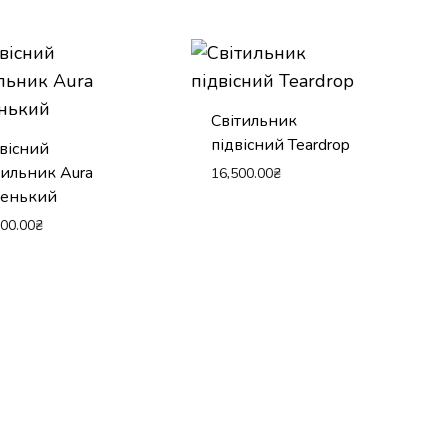
Світильник
підвісний Teardrop
вісний
тильник Aura
16,500.00
₴
ленький
600.00
₴