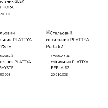
тильник GLEK
PHORA
420.00
₴
ельовий
Стельовий
тильник PLATTYA
світильник PLATTYA
RVYSTE
PERLA 62
490.00
₴
20,010.00
₴