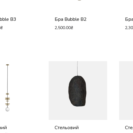
bble B3
Бра Bubble B2
Бра
0
₴
2,500.00
₴
2,3
ний
Стельовий
Ст