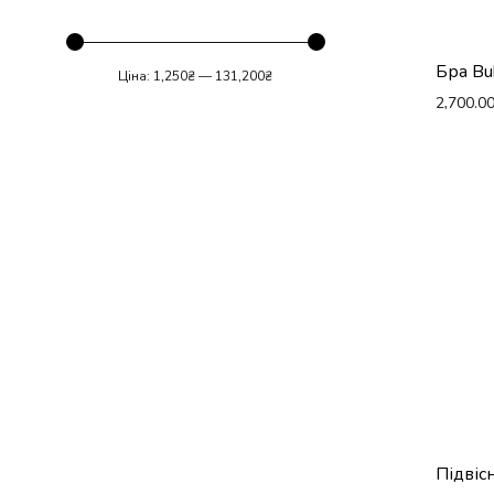
Бра Bu
Ціна:
1,250₴
—
131,200₴
2,700.0
Мінімальна
Найбільша
ціна
ціна
Підвіс