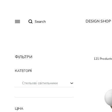
Search
Menu
DESIGN SHOP
ФІЛЬТРИ
Стільці
Столи
121 Product
Диваны
Столи
Будуарні столи
КАТЕГОРІЇ
Кресла
Дивани
Стільці
Accessories
Стельові світильники
Footwear
Крісла
Sweatshirt
ЦІНА