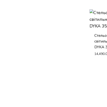
Стель
світил
DYKA 
14,490.