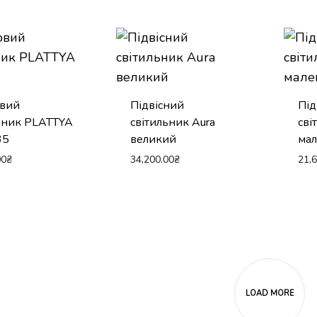
овий
Підвісний
Під
ьник PLATTYA
світильник Aura
сві
35
великий
ма
00
₴
34,200.00
₴
21,
LOAD MORE