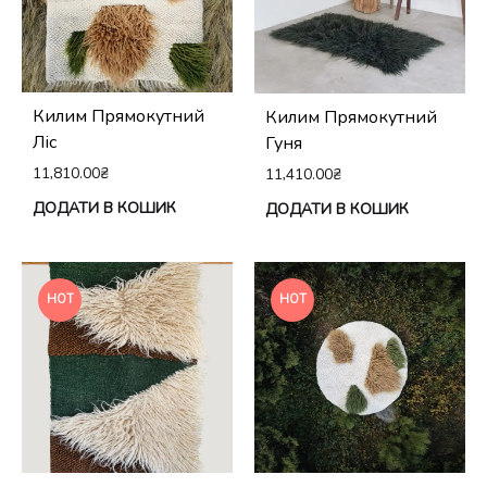
Килим Прямокутний
Килим Прямокутний
Ліс
Гуня
11,810.00
₴
11,410.00
₴
ДОДАТИ В КОШИК
ДОДАТИ В КОШИК
HOT
HOT