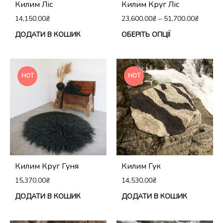
Килим Ліс
Килим Круг Ліс
14,150.00
₴
23,600.00
₴
–
51,700.00
₴
Це
ДОДАТИ В КОШИК
ОБЕРІТЬ ОПЦІЇ
тов
ма
кіл
HOT
HOT
вар
Па
мо
виб
на
сто
Килим Круг Гуня
Килим Гук
тов
15,370.00
₴
14,530.00
₴
ДОДАТИ В КОШИК
ДОДАТИ В КОШИК