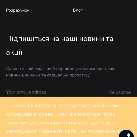
Розрахунок
Блог
Підпишіться на наші новини та
акції
Залиште свій email, щоб першими дізнатися про наші
новинки, знижки та спеціальні пропозиції.
Шановні клієнти, у зв'язку з нестабільною
ситуацією в країні, ціни змінюються, тому
Privacy Policy
FAQs
Контакти
просимо уточнювати фінальну вартість у
менеджера. Бережіть себе, ми переможемо!
©2020 Design-shop. All rights reserved