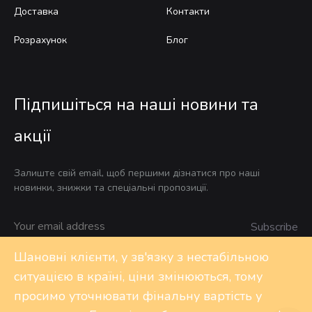
Доставка
Контакти
Розрахунок
Блог
Підпишіться на наші новини та
акції
Залиште свій email, щоб першими дізнатися про наші
новинки, знижки та спеціальні пропозиції.
Шановні клієнти, у зв'язку з нестабільною
ситуацією в країні, ціни змінюються, тому
Privacy Policy
FAQs
Контакти
просимо уточнювати фінальну вартість у