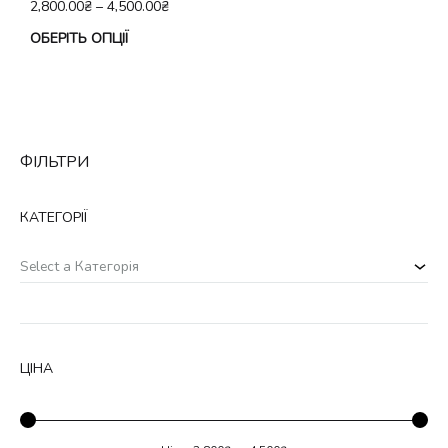
2,800.00
₴
–
4,500.00
₴
Цей
ОБЕРІТЬ ОПЦІЇ
товар
має
кілька
варіантів.
ФІЛЬТРИ
Параметри
можна
КАТЕГОРІЇ
вибрати
на
Select a Категорія
сторінці
товару
ЦІНА