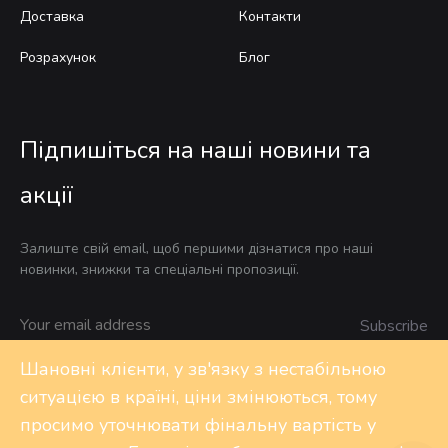
Доставка
Контакти
Розрахунок
Блог
Підпишіться на наші новини та
акції
Залиште свій email, щоб першими дізнатися про наші
новинки, знижки та спеціальні пропозиції.
Шановні клієнти, у зв'язку з нестабільною
ситуацією в країні, ціни змінюються, тому
Privacy Policy
FAQs
Контакти
просимо уточнювати фінальну вартість у