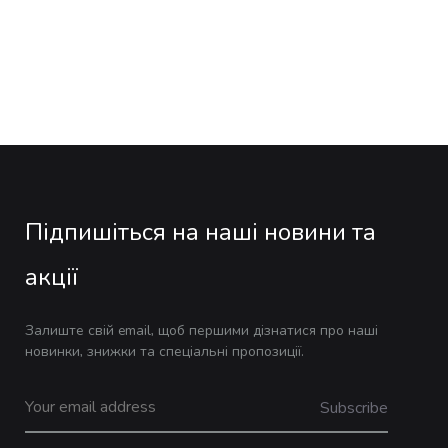
Підпишіться на наші новини та
акції
Залиште свій email, щоб першими дізнатися про наші
новинки, знижки та спеціальні пропозиції.