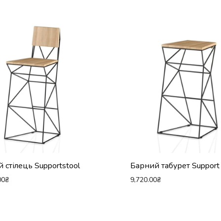
 стілець Supportstool
Барний табурет Support
00
₴
9,720.00
₴