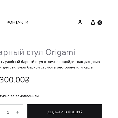
Cart
Sign in
КОНТАКТИ
0
арный стул Origami
Текстиль
Системи зберігання
нь удобный барный стул отлично подойдет как для дома,
 и для стильной барной стойки в ресторане или кафе.
Декор
Стелажі
,300.00
₴
Вуличні меблі
Дзеркала
тупно за замовленням
Вішаки
ькість
ДОДАТИ В КОШИК