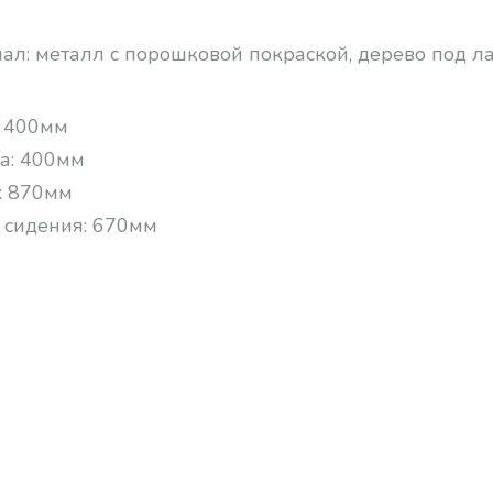
ал: металл с порошковой покраской, дерево под л
 400мм
а: 400мм
: 870мм
 сидения: 670мм