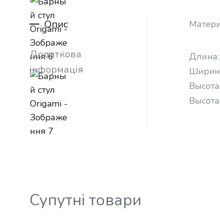
Опис
Матери
Додаткова
Длина:
інформація
Ширин
Высота
Высота
Супутні товари