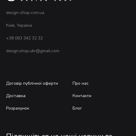
товару
тов
design-shop.com.ua
Київ, Україна
+38 063 342 32 32
design.shop.ukr@gmail.com
Договір публічної оферти
Про нас
Доставка
Контакти
Розрахунок
Блог