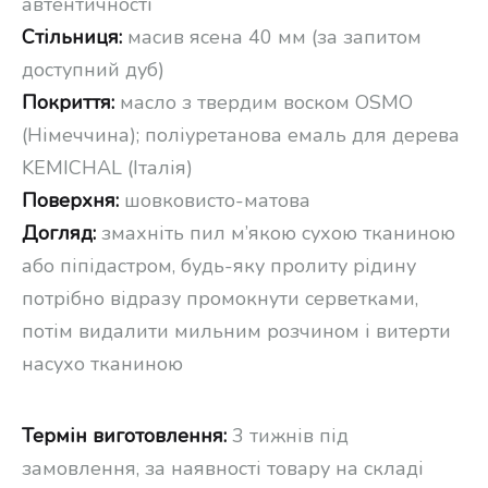
автентичності
Стільниця:
масив ясена 40 мм (за запитом
доступний дуб)
Покриття:
масло з твердим воском OSMO
(Німеччина); поліуретанова емаль для дерева
KEMICHAL (Італія)
Поверхня:
шовковисто-матова
Догляд:
змахніть пил м’якою сухою тканиною
або піпідастром, будь-яку пролиту рідину
потрібно відразу промокнути серветками,
потім видалити мильним розчином і витерти
насухо тканиною
Термін виготовлення:
3 тижнів під
замовлення, за наявності товару на складі