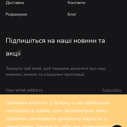
Доставка
Контакти
Розрахунок
Блог
Підпишіться на наші новини та
акції
Залиште свій email, щоб першими дізнатися про наші
новинки, знижки та спеціальні пропозиції.
Шановні клієнти, у зв'язку з нестабільною
ситуацією в країні, ціни змінюються, тому
Privacy Policy
FAQs
Контакти
просимо уточнювати фінальну вартість у
менеджера. Бережіть себе, ми переможемо!
©2020 Design-shop. All rights reserved