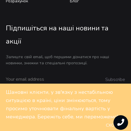
Розрахунок
Блог
Підпишіться на наші новини та
акції
Залиште свій email, щоб першими дізнатися про наші
новинки, знижки та спеціальні пропозиції.
Шановні клієнти, у зв'язку з нестабільною
ситуацією в країні, ціни змінюються, тому
Privacy Policy
FAQs
Контакти
просимо уточнювати фінальну вартість у
менеджера. Бережіть себе, ми переможемо!
©2020 Design-shop. All rights reserved
СХОВАТИ