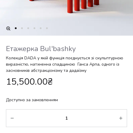
Етажерка Bulʹbashky
Колекція DADA у якій функція поєднується зі скульптурною
виразністю, натхненна спадщиною Ганса Арпа, одного із
засновників абстракціонізму та дадаїзму
15,500.00
₴
Доступно за замовленням
Кількість