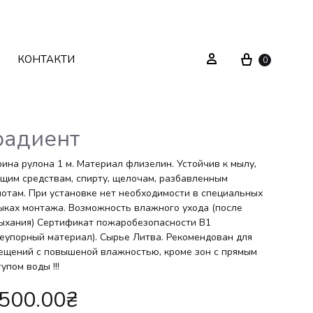
Cart
Sign in
КОНТАКТИ
0
радиент
Текстиль
Системи зберігання
ина рулона 1 м. Материал флизелин. Устойчив к мылу,
щим средствам, спирту, щелочам, разбавленным
лотам. При установке нет необходимости в специальных
Декор
Стелажі
ыках монтажа. Возможность влажного ухода (после
ыхания) Сертификат пожаробезопасности В1
Вуличні меблі
Дзеркала
неупорный материал). Сырье Литва. Рекомендован для
ещений с повышеной влажностью, кроме зон с прямым
Вішаки
упом воды !!!
,500.00
₴