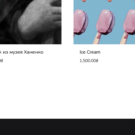
 из музея Ханенко
Ice Cream
0
₴
1,500.00
₴