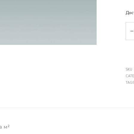
Дос
Кіл
SKU
CAT
TAG
а м²