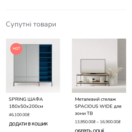
Супутні товари
HOT
SPRING ШАФА
Металевий стелаж
180х50х200см
SPACIOUS WIDE для
зони ТВ
46,100.00
₴
13,850.00
₴
–
16,900.00
₴
ДОДАТИ В КОШИК
Це
ОБЕРІТЬ ОПЦІЇ