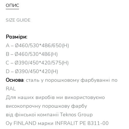
ОПИС
SIZE GUIDE
Розміри:
A – Ø460/530*486/650(Н)
B – Ø460/530*486(Н)
C – Ø390/450*420/575(Н)
D – Ø390/450*420(Н)
Основа
: сталь у порошковому фарбуванні по
RAL
Для наших виробів ми використовуємо
високопрочну порошкову фарбу
від фінської компанії Teknos Group
Oy FINLAND марки INFRALIT PE 8311-00