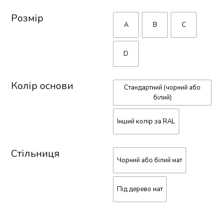
Розмір
A
B
C
D
Колір основи
Стандартний (чорний або
білий)
Інший колір за RAL
Стільниця
Чорний або білий мат
Під дерево мат