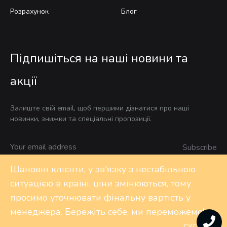
Розрахунок
Блог
Підпишіться на наші новини та
акції
Залиште свій email, щоб першими дізнатися про наші
новинки, знижки та спеціальні пропозиції.
Шановні клієнти, у зв'язку з нестабільною
ситуацією в країні, ціни змінюються, тому
Privacy Policy
FAQs
Контакти
просимо уточнювати фінальну вартість у
менеджера. Бережіть себе, ми переможемо!
©2020 Design-shop. All rights reserved
СХОВАТИ