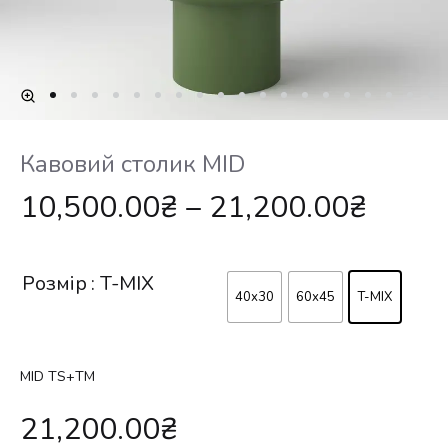
Кавовий столик MID
10,500.00
₴
–
21,200.00
₴
Розмір
: T-MIX
40х30
60х45
T-MIX
MID TS+TM
21,200.00
₴