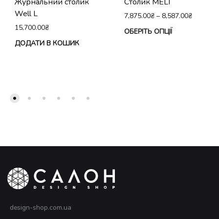
Журнальний столик
Столик MELT
Well L
7,875.00
₴
–
8,587.00
₴
15,700.00
₴
Це
ОБЕРІТЬ ОПЦІЇ
ДОДАТИ В КОШИК
тов
ма
кіл
вар
Па
мо
виб
на
сто
тов
design-shop.com.ua