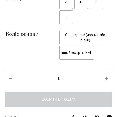
A
B
C
D
Колір основи
Стандартний (чорний або
білий)
Інший колір за RAL
Кількість
ДОДАТИ В КОШИК