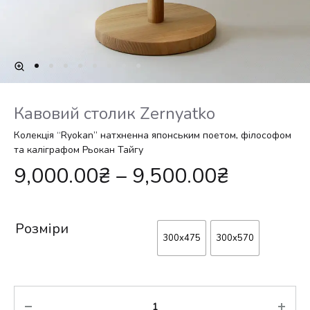
Кавовий столик Zernyatko
Колекція “Ryokan” натхненна японським поетом, філософом
та каліграфом Рьокан Тайгу
9,000.00
₴
–
9,500.00
₴
Розміри
300x475
300x570
Кількість