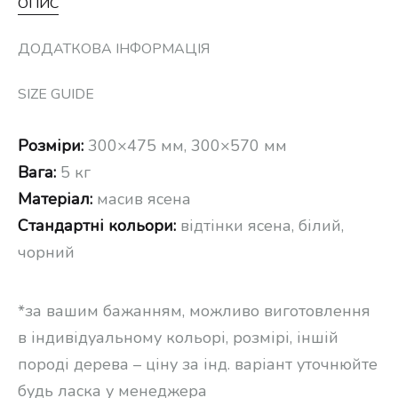
ОПИС
ДОДАТКОВА ІНФОРМАЦІЯ
SIZE GUIDE
Розміри:
300×475 мм, 300×570 мм
Вага:
5 кг
Матеріал:
масив ясена
Стандартні
кольори:
відтінки ясена, білий,
чорний
*за вашим бажанням, можливо виготовлення
в індивідуальному кольорі, розмірі, іншій
породі дерева – ціну за інд. варіант уточнюйте
будь ласка у менеджера