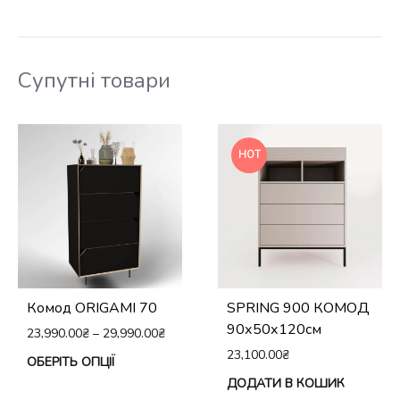
Супутні товари
HOT
Комод ORIGAMI 70
SPRING 900 КОМОД
90х50х120см
23,990.00
₴
–
29,990.00
₴
23,100.00
₴
Цей
ОБЕРІТЬ ОПЦІЇ
ДОДАТИ В КОШИК
товар