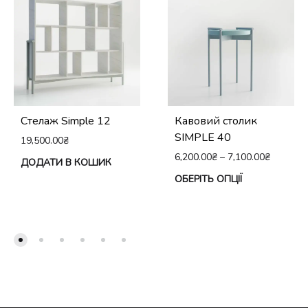
Стелаж Simple 12
Кавовий столик
SIMPLE 40
19,500.00
₴
6,200.00
₴
–
7,100.00
₴
ДОДАТИ В КОШИК
Це
ОБЕРІТЬ ОПЦІЇ
тов
ма
кіл
вар
Па
мо