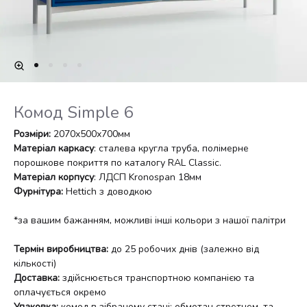
Комод Simple 6
Розміри:
2070х500х700мм
Матеріал каркасу
: сталева кругла труба, полімерне
порошкове покриття по каталогу RAL Classic.
Матеріал корпусу
: ЛДСП Kronospan 18мм
Фурнітура:
Hettich з доводкою
*за вашим бажанням, можливі інші кольори з нашої палітри
Термін виробництва:
до 25 робочих днів (залежно від
кількості)
Доставка:
здійснюється транспортною компанією та
оплачується окремо
Упаковка:
комод в зібраному стані; обмотан стретчем, та