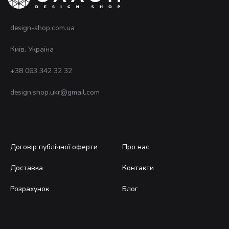
товару
design-shop.com.ua
Київ, Україна
+38 063 342 32 32
design.shop.ukr@gmail.com
Договір публічної оферти
Про нас
Доставка
Контакти
Розрахунок
Блог