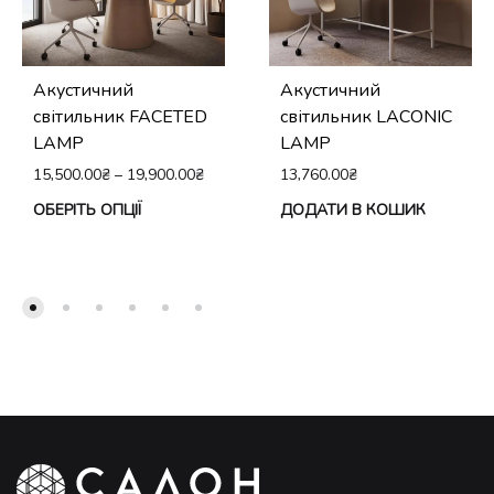
Акустичний
Акустичний
світильник FACETED
світильник LACONIC
LAMP
LAMP
15,500.00
₴
–
19,900.00
₴
13,760.00
₴
Цей
ОБЕРІТЬ ОПЦІЇ
ДОДАТИ В КОШИК
товар
має
кілька
варіантів.
Параметри
можна
вибрати
на
сторінці