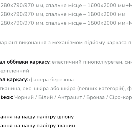
280х790/970 мм, спальне місце – 1600х2000 мм+
280х790/970 мм, спальне місце – 1800х2000 мм
280х790/970 мм, спальне місце – 1800х2000 мм+
варіант виконання з механізмом підйому каркаса п
ал оббивки каркасу:
еластичний пінополіуретан, си
кріпленний
ал каркасу:
фанера березова
тканина, еко-шкіра або шкіра (певних категорій), 
іжок:
Чорний / Білий / Антрацит / Бронза / Сіро-к
лання на нашу палітру шпону
лання на нашу палітру тканин