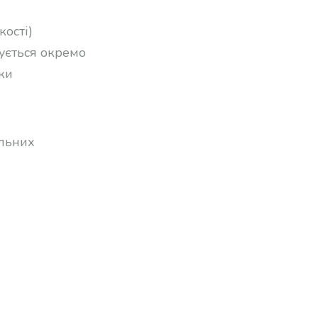
кості)
ується окремо
ки
альних