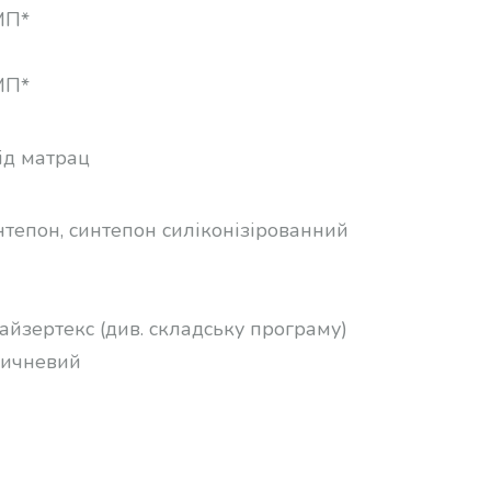
МП*
МП*
ід матрац
нтепон, синтепон силіконізірованний
файзертекс (див. складську програму)
оричневий