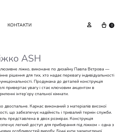
Cart
Sign in
КОНТАКТИ
0
іжко ASH
Текстиль
Системи зберігання
клюзивне ліжко, виконане по дизайну Павла Вєтрова —
інне рішення для тих, хто надає перевагу індивідуальності
функціональності. Продумана до деталей конструкція
Декор
Стелажі
елі привертає увагу і стає ключовим акцентом в
мленні інтер’єру спальної кімнати.
Вуличні меблі
Дзеркала
ко двоспальне. Каркас виконаний з матеріалів високої
Вішаки
ості, що забезпечує надійність і тривалий термін служби.
ль представлена ​​в двох розмірах. Конструкція
зпечує легкий доступ для прибирання під ліжком – одна з
чових особливостей виробу. Бічні кути заокругленої