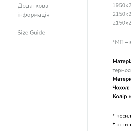
Додаткова
1950х2
2150х2
інформація
2150х2
Size Guide
*МП – 
Матері
термос
Матері
Чохол:
Колір н
* поси
* поси