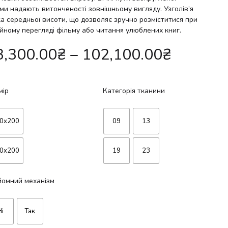
ми надають витонченості зовнішньому вигляду. Узголів’я
ка середньої висоти, що дозволяє зручно розміститися при
ейному перегляді фільму або читання улюблених книг.
3,300.00
₴
–
102,100.00
₴
мір
Категорія тканини
0х200
09
13
0х200
19
23
йомний механізм
Ні
Так