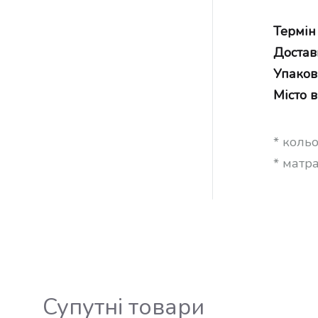
Термін
Достав
Упаков
Місто 
* коль
* матр
Супутні товари