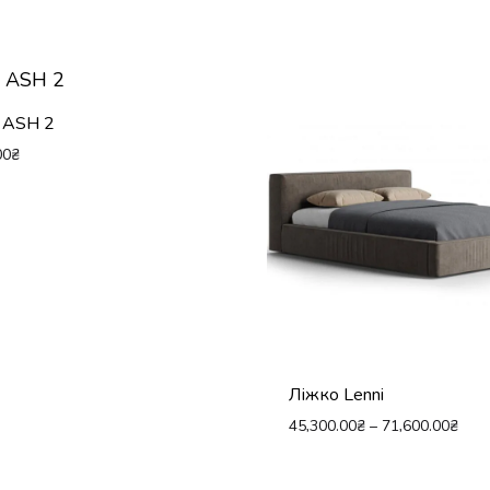
 ASH 2
00
₴
Ліжко Lenni
45,300.00
₴
–
71,600.00
₴