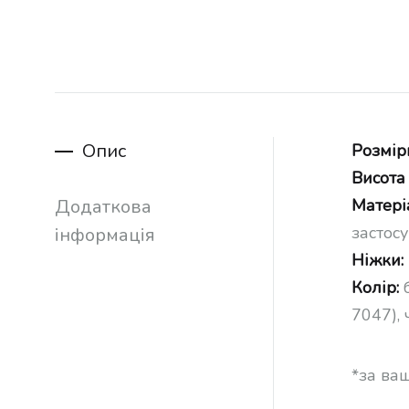
Опис
Розмір
Висота
Додаткова
Матері
застос
інформація
Ніжки:
Колір:
б
7047),
*за ва