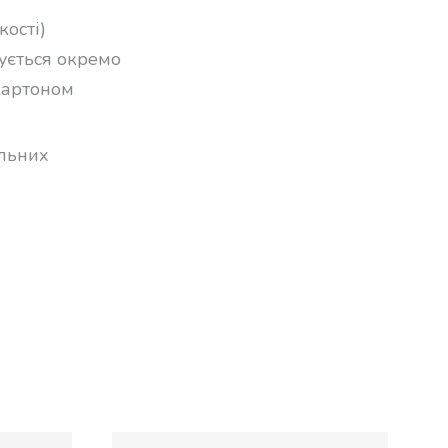
кості)
ується окремо
 картоном
альних