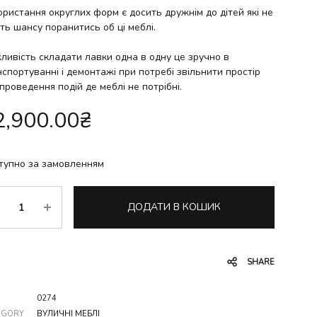
ристання округлих форм є досить дружнім до дітей які не
ть шансу поранитись об ці меблі.
ливість складати лавки одна в одну це зручно в
спортуванні і демонтажі при потребі звільнити простір
проведення подій де меблі не потрібні.
2,900.00
₴
тупно за замовленням
ькість
ДОДАТИ В КОШИК
SHARE
0274
EGORY
ВУЛИЧНІ МЕБЛІ