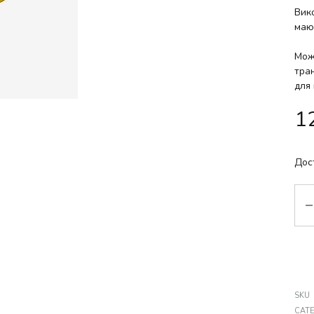
Вико
маю
Мож
тран
для 
1
Дос
Кіл
SKU
CAT