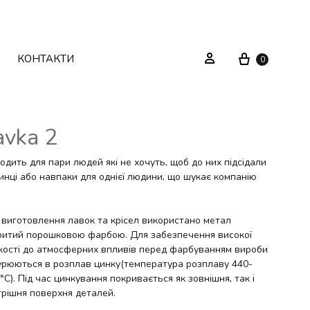
Cart
Sign in
КОНТАКТИ
0
avka 2
Текстиль
Системи зберігання
одить для пари людей які не хочуть, щоб до них підсідали
инці або навпаки для однієї людини, що шукає компанію
Декор
Стелажі
 виготовлення лавок та крісел використано метал
Вуличні меблі
Дзеркала
ритий порошковою фарбою. Для забезпечення високої
йкості до атмосферних впливів перед фарбуванням вироби
Вішаки
урюються в розплав цинку(температура розплаву 440-
°С). Під час цинкування покривається як зовнішня, так і
трішня поверхня деталей.