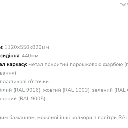
TAG
и:
1120х550х820мм
 сидіння
: 440мм
ал каркасу:
метал покритий порошковою фарбою (г
ування)
пластикові п’яточки
ілий (RAL 9016), жовтий (RAL 1003), зелений (RAL 
 чорний (RAL 9005)
шим бажанням, можливі інші кольори з палітри RAL