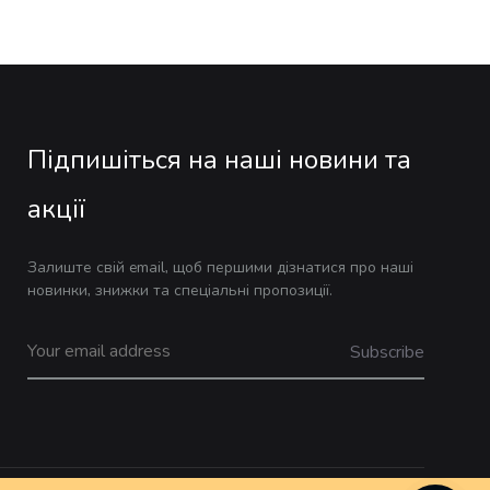
Підпишіться на наші новини та
акції
Залиште свій email, щоб першими дізнатися про наші
новинки, знижки та спеціальні пропозиції.