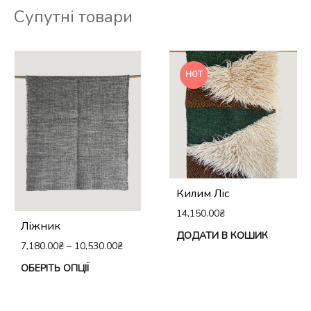
Супутні товари
HOT
Килим Ліс
14,150.00
₴
Ліжник
ДОДАТИ В КОШИК
7,180.00
₴
–
10,530.00
₴
Цей
ОБЕРІТЬ ОПЦІЇ
товар
має