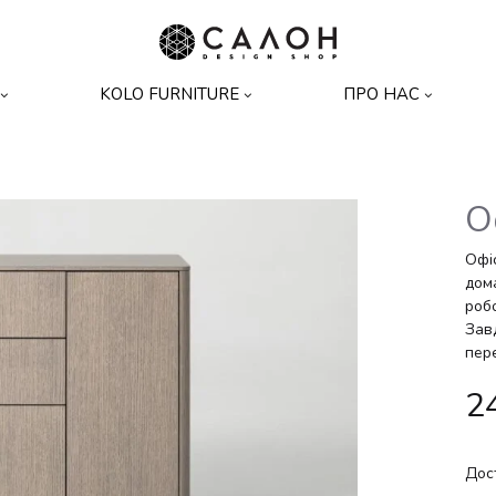
Design-
Дизайнерські
KOLO FURNITURE
ПРО НАС
shop
меблі
О
Ліжка
Дивани
Офі
дом
роб
Системи зберігання
Ліжка
Зав
пере
Освітлення
Тумбочки
2
Комоди
Дос