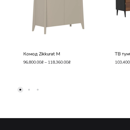
Комод Zikkurat М
ТВ тум
96,800.00
₴
–
118,360.00
₴
103,400