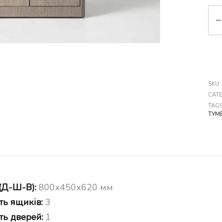
Кіл
SKU
CAT
TAG
ТУМ
(Д-Ш-В):
800х450х620 мм
ть ящиків:
3
ть дверей:
1