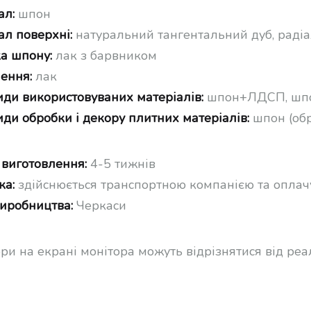
ал:
шпон
ал поверхні:
натуральний тангентальний дуб, раді
а шпону:
лак з барвником
ення:
лак
иди використовуваних матеріалів:
шпон+ЛДСП, шп
иди обробки і декору плитних матеріалів:
шпон (об
 виготовлення:
4-5 тижнів
ка:
здійснюється транспортною компанією та оплач
виробництва:
Черкаси
ори на екрані монітора можуть відрізнятися від ре