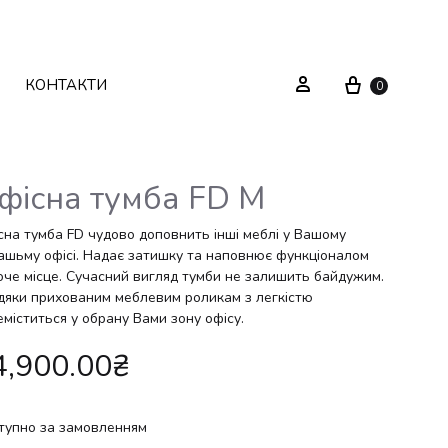
Cart
Sign in
КОНТАКТИ
0
фісна тумба FD M
Текстиль
Системи зберігання
сна тумба FD чудово доповнить інші меблі у Вашому
ашьму офісі. Надає затишку та наповнює функціоналом
оче місце. Сучасний вигляд тумби не залишить байдужим.
Декор
Стелажі
дяки прихованим меблевим роликам з легкістю
міститься у обрану Вами зону офісу.
Вуличні меблі
Дзеркала
4,900.00
₴
Вішаки
тупно за замовленням