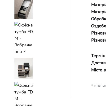
Матері
Матері
Обробк
Оздобл
Різнов
Різнов
Термін
Достав
Місто 
* коль