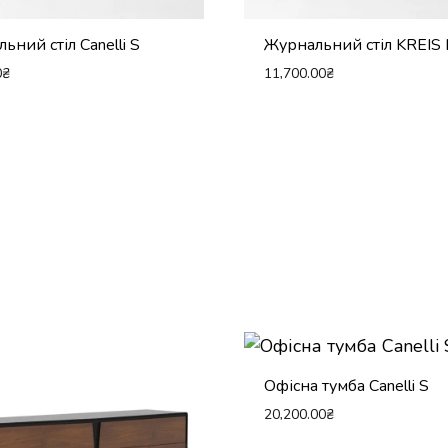
ьний стіл Canelli S
Журнальний стіл KREIS 
0
₴
11,700.00
₴
Офісна тумба Canelli S
20,200.00
₴