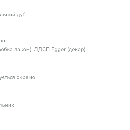
альний дуб
он
робка лаком), ЛДСП Egger (декор)
ується окремо
альних