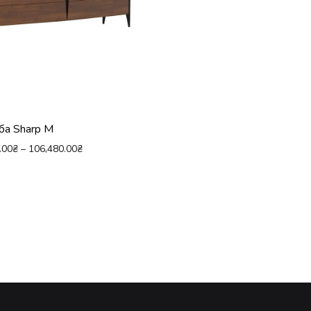
ба Sharp М
.00
₴
–
106,480.00
₴