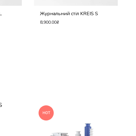
L
Журнальний стіл KREIS S
8,900.00
₴
HOT