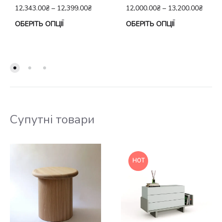
12,343.00
₴
–
12,399.00
₴
12,000.00
₴
–
13,200.00
₴
Цей
Це
ОБЕРІТЬ ОПЦІЇ
ОБЕРІТЬ ОПЦІЇ
товар
тов
має
ма
кілька
кіл
варіантів.
вар
Параметри
Па
можна
мо
Супутні товари
вибрати
виб
на
на
сторінці
сто
HOT
товару
тов