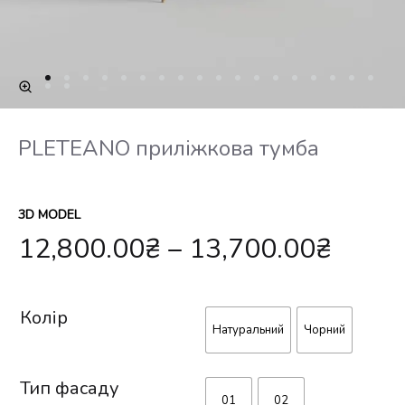
PLETEANO приліжкова тумба
3D MODEL
12,800.00
₴
–
13,700.00
₴
Колір
Натуральний
Чорний
Тип фасаду
01
02