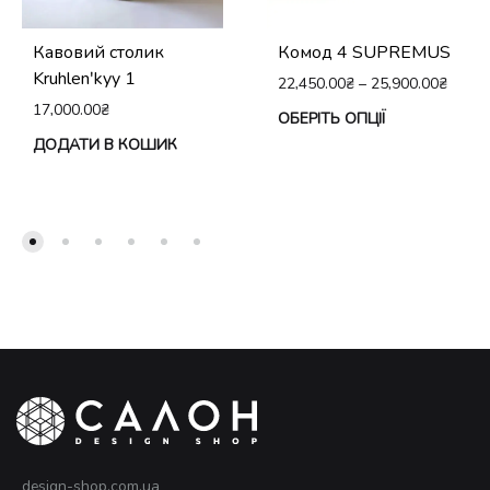
Кавовий столик
Комод 4 SUPREMUS
Kruhlenʹkyy 1
22,450.00
₴
–
25,900.00
₴
17,000.00
₴
Це
ОБЕРІТЬ ОПЦІЇ
ДОДАТИ В КОШИК
тов
ма
кіл
вар
Па
мо
виб
на
сто
тов
design-shop.com.ua