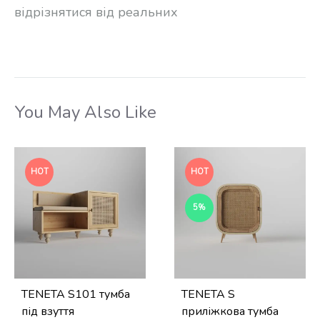
відрізнятися від реальних
You May Also Like
HOT
HOT
5%
TENETA S101 тумба
TENETA S
під взуття
приліжкова тумба