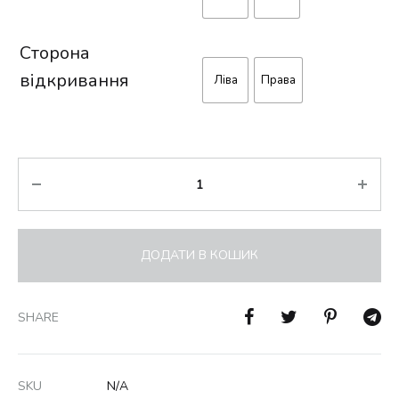
Сторона
відкривання
Ліва
Права
Кількість
ДОДАТИ В КОШИК
SHARE
SKU
N/A