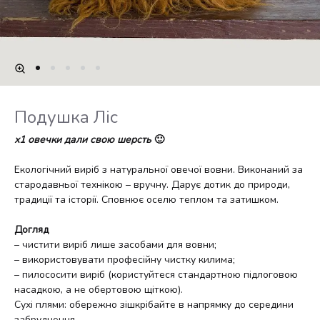
Подушка Ліс
х1
овечки дали свою шерсть
🙂
Екологічний виріб з натуральної овечої вовни. Виконаний за
стародавньої технікою – вручну. Дарує дотик до природи,
традиції та історії. Сповнює оселю теплом та затишком.
Догляд
– чистити виріб лише засобами для вовни;
– використовувати професійну чистку килима;
– пилососити виріб (користуйтеся стандартною підлоговою
насадкою, а не обертовою щіткою).
Сухі плями: обережно зішкрібайте в напрямку до середини
забруднення.