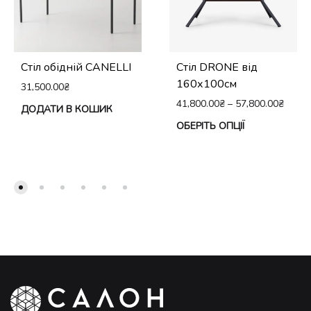
Стіл обідній CANELLI
Cтіл DRONE від
160х100см
31,500.00
₴
41,800.00
₴
–
57,800.00
₴
ДОДАТИ В КОШИК
Це
ОБЕРІТЬ ОПЦІЇ
тов
ма
кіл
вар
Па
мо
виб
на
сто