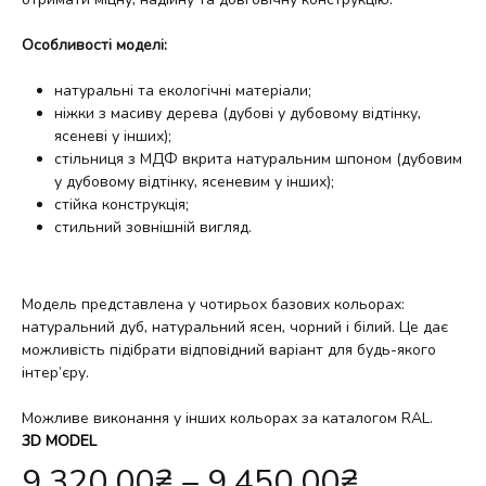
Особливості моделі:
натуральні та екологічні матеріали;
ніжки з масиву дерева (дубові у дубовому відтінку,
ясеневі у інших);
стільниця з МДФ вкрита натуральним шпоном (дубовим
у дубовому відтінку, ясеневим у інших);
стійка конструкція;
стильний зовнішній вигляд.
Модель представлена у чотирьох базових кольорах:
натуральний дуб, натуральний ясен, чорний і білий. Це дає
можливість підібрати відповідний варіант для будь-якого
інтер’єру.
Можливе виконання у інших кольорах за каталогом RAL.
3D MODEL
9,320.00
₴
–
9,450.00
₴