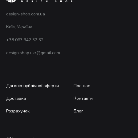
тов
design-shop.com.ua
Київ, Україна
+38 063 342 32 32
design.shop.ukr@gmail.com
Договір публічної оферти
Про нас
Доставка
Контакти
Розрахунок
Блог