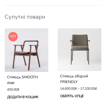
Супутні товари
HOT
Стілець обідній
Стілець SMOOTH
FRIENDLY
chair
14,600.00
₴
–
17,200.00
₴
450.00
₴
Це
ОБЕРІТЬ ОПЦІЇ
ДОДАТИ В КОШИК
тов