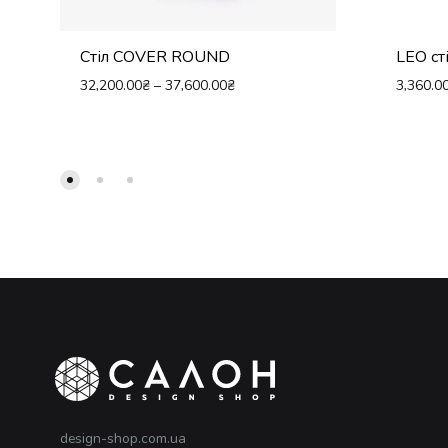
Стіл COVER ROUND
LEO ст
32,200.00
₴
–
37,600.00
₴
3,360.0
design-shop.com.ua