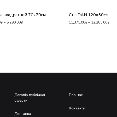
іл квадратний 70х70см
Стіл DAN 120×80см
0
₴
–
5,290.00
₴
11,375.00
₴
–
12,285.00
₴
Договір публічної
Про нас
оферти
Контакти
Доставка