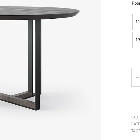
Роз
1
1
Кіл
SKU
CAT
TAG