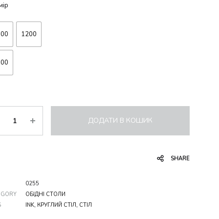
мір
100
1200
300
ькість
ДОДАТИ В КОШИК
SHARE
0255
EGORY
ОБІДНІ СТОЛИ
S
INK
,
КРУГЛИЙ СТІЛ
,
СТІЛ