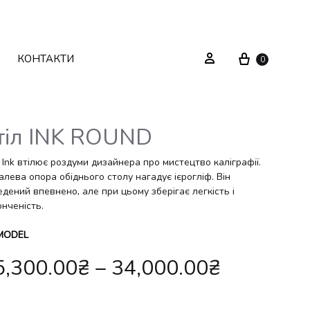
Cart
Sign in
КОНТАКТИ
0
тіл INK ROUND
Текстиль
Системи зберігання
 Ink втілює роздуми дизайнера про мистецтво каліграфії.
лева опора обіднього столу нагадує ієрогліф. Він
дений впевнено, але при цьому зберігає легкість і
Декор
Стелажі
нченість.
Вуличні меблі
Дзеркала
MODEL
5,300.00
₴
–
34,000.00
₴
Вішаки