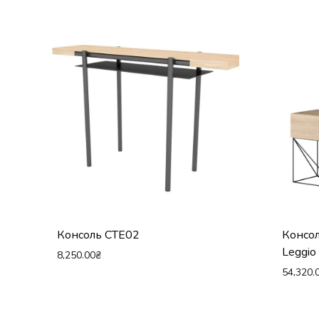
Консоль CTE02
Консол
Leggi
8,250.00
₴
54,320.