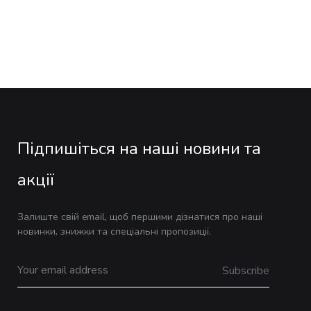
Підпишіться на наші новини та
акції
Залиште свій email, щоб першими дізнатися про наші
новинки, знижки та спеціальні пропозиції.