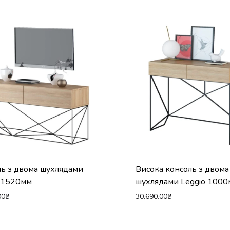
ь з двома шухлядами
Висока консоль з двома
o 1520мм
шухлядами Leggio 100
00
₴
30,690.00
₴