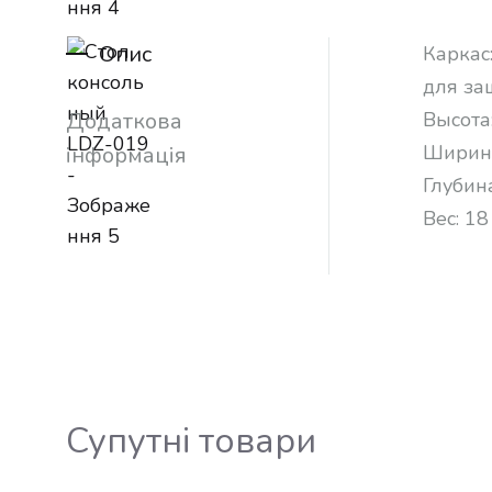
Опис
Каркас
для за
Додаткова
Высота
Ширин
інформація
Глубин
Вес:
18
Супутні товари