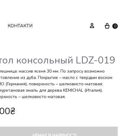
Cart
Sign in
КОНТАКТИ
0
тол консольный LDZ-019
Текстиль
Системи зберігання
лешница: массив ясеня 30 мм. По запросу возможно
отовление из дуба. Покрытие – масло с твердым воском
O (Германия), поверхность – шелковисто-матовая;
Декор
Стелажі
иуретановая эмаль для дерева KEMICHAL (Италия),
ерхность – шелковисто-матовая.
Вуличні меблі
Дзеркала
.00
₴
Вішаки
НЕМАЄ В НАЯВНОСТІ