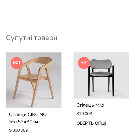
Супутні товари
HOT
HOT
Стілець Mild
310.00
₴
Cтілець CIRCINO
55х53х80см
Це
ОБЕРІТЬ ОПЦІЇ
9,800.00
₴
тов