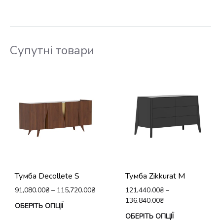
Супутні товари
Тумба Decollete S
Тумба Zikkurat М
91,080.00
₴
–
115,720.00
₴
121,440.00
₴
–
136,840.00
₴
Цей
ОБЕРІТЬ ОПЦІЇ
Це
ОБЕРІТЬ ОПЦІЇ
товар