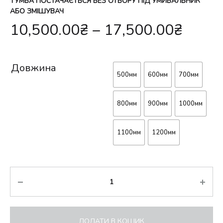
ТУМБА ПОСТАЧАЄТЬСЯ БЕЗ ОТВОРУ ПІД УМИВАЛЬНИК
АБО ЗМІШУВАЧ
10,500.00
₴
–
17,500.00
₴
Довжина
500мм
600мм
700мм
800мм
900мм
1000мм
1100мм
1200мм
Кількість
ДОДАТИ В КОШИК