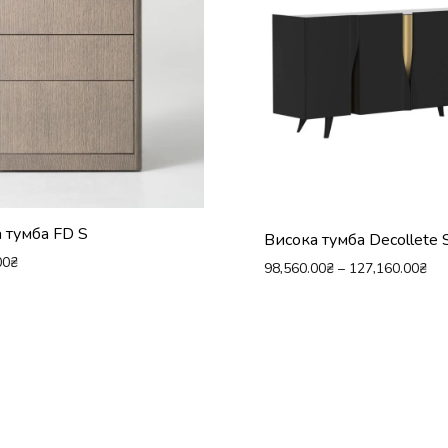
 тумба FD S
Висока тумба Decollete 
00
₴
98,560.00
₴
–
127,160.00
₴