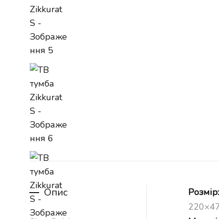
Опис
Розмір
220×47