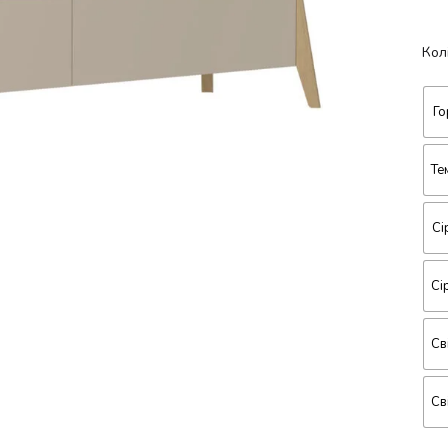
Кол
Го
Те
Сі
Сі
Св
Св