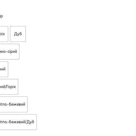
ір
ріх
Дуб
мно-сірий
рий
рий/Горіх
ітло-бежевий
ітло-бежевий/Дуб