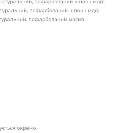
 натуральний, пофарбований шпон / мдф
атуральний, пофарбований шпон / мдф
атуральний, пофарбований масив
ується окремо