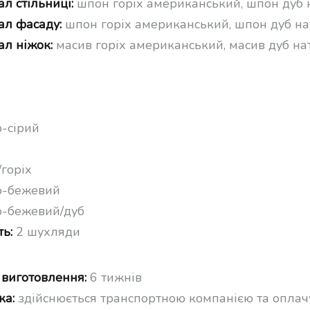
л стільниці:
шпон горіх американський, шпон дуб
ал фасаду:
шпон горіх американський, шпон дуб н
ал ніжок:
масив горіх американський, масив дуб н
о-сірий
/горіх
ло-бежевий
ло-бежевий/дуб
ть:
2 шухляди
 виготовлення:
6 тижнів
ка:
здійснюється транспортною компанією та оплач