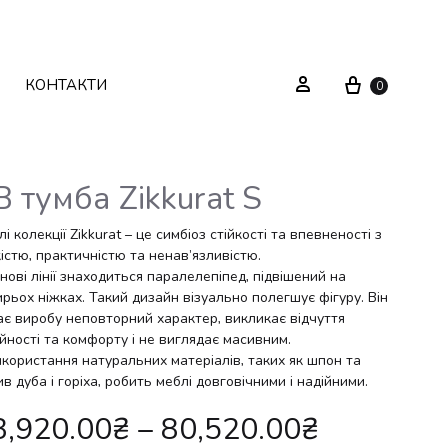
Cart
Sign in
КОНТАКТИ
0
В тумба Zikkurat S
Текстиль
Системи зберігання
і колекції Zikkurat – це симбіоз стійкості та впевненості з
істю, практичністю та ненав’язливістю.
нові лінії знаходиться паралелепіпед, підвішений на
Декор
Стелажі
рьох ніжках. Такий дизайн візуально полегшує фігуру. Він
ає виробу неповторний характер, викликає відчуття
Вуличні меблі
Дзеркала
йності та комфорту і не виглядає масивним.
икористання натуральних матеріалів, таких як шпон та
Вішаки
в дуба і горіха, робить меблі довговічними і надійними.
3,920.00
₴
–
80,520.00
₴