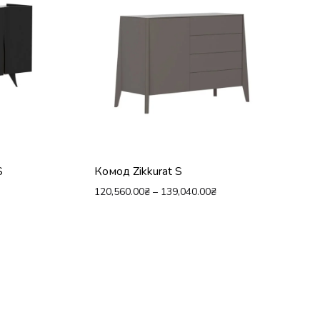
S
Комод Zikkurat S
120,560.00
₴
–
139,040.00
₴