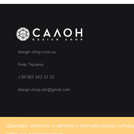
design-shop.com.ua
Київ, Україна
+38 063 342 32 32
design.shop.ukr@gmail.com
Шановні клієнти, у зв'язку з нестабільною ситуа
©2020 Design-shop. All rights reserved