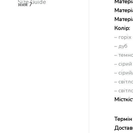
Size Guide
Матеріа
Матері
Матері
Колір:
– горіх
– дуб
– темн
– сірий
– сірий
– світ
– світ
Місткіс
Термін
Достав