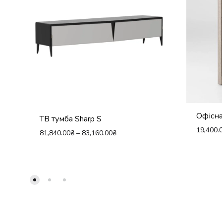
Офісна
ТВ тумба Sharp S
19,400.
81,840.00
₴
–
83,160.00
₴