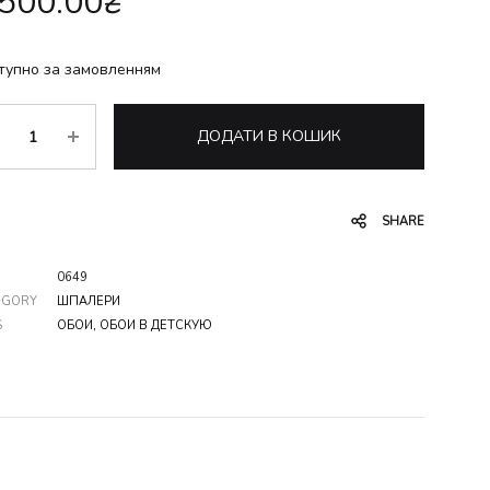
,500.00
₴
тупно за замовленням
ькість
ДОДАТИ В КОШИК
SHARE
0649
EGORY
ШПАЛЕРИ
S
ОБОИ
,
ОБОИ В ДЕТСКУЮ