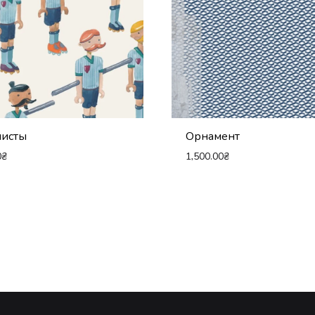
листы
Орнамент
0
₴
1,500.00
₴