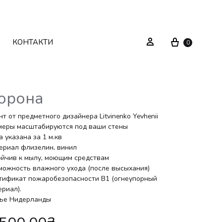
Cart
Sign in
КОНТАКТИ
0
орона
Текстиль
Системи зберігання
т от предметного дизайнера Litvinenko Yevhenii
меры масштабируются под ваши стены
 указана за 1 м.кв
Декор
Стелажі
ериал флизелин, винил
ойчив к мылу, моющим средствам
Вуличні меблі
Дзеркала
можность влажного ухода (после высыхания)
тификат пожаробезопасности В1 (огнеупорный
Вішаки
ериал).
ье Нидерланды