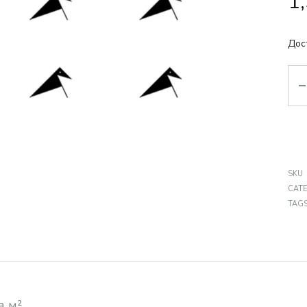
1
Дос
Кіл
SKU
CAT
TAG
а м²