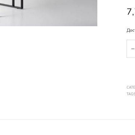
7
Дос
Кіл
CAT
TAG