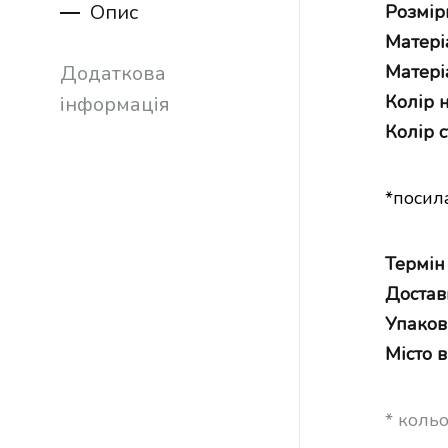
Опис
Розмір
Матері
Додаткова
Матеріа
Колір н
інформація
Колір с
*посил
Термін
Достав
Упаков
Місто 
* коль