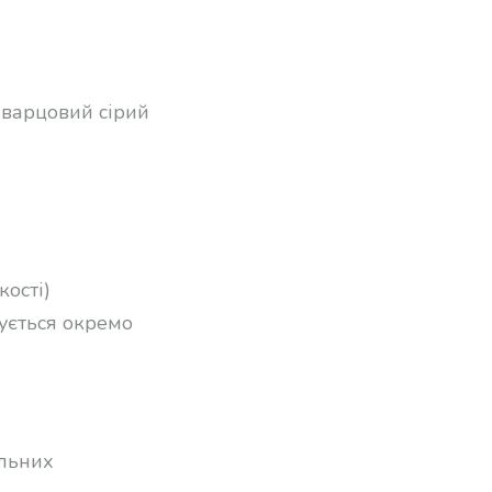
 Кварцовий сірий
кості)
ується окремо
альних