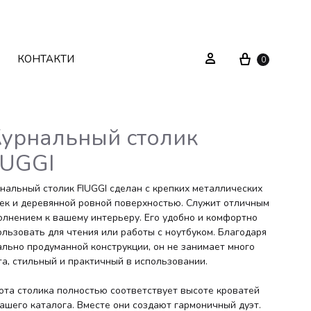
Cart
Sign in
КОНТАКТИ
0
урнальный столик
IUGGI
Текстиль
Системи зберігання
нальный столик FIUGGI сделан с крепких металлических
Декор
Стелажі
ек и деревянной ровной поверхностью. Служит отличным
олнением к вашему интерьеру. Его удобно и комфортно
Вуличні меблі
Дзеркала
ользовать для чтения или работы с ноутбуком. Благодаря
ально продуманной конструкции, он не занимает много
та, стильный и практичный в использовании.
Вішаки
ота столика полностью соответствует высоте кроватей
нашего каталога. Вместе они создают гармоничный дуэт.