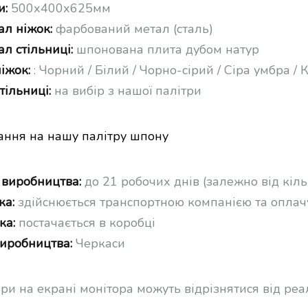
и:
500х400х625мм
ал ніжок:
фарбований метал (сталь)
л стільниці:
шпонована плита дубом натур
іжок:
: Чорний / Білий / Чорно-сірий / Сіра умбра /
тільниці:
на вибір з нашої палітри
ання на нашу палітру шпону
 виробництва:
до 21 робочих днів (залежно від кіль
ка:
здійснюється транспортною компанією та оплач
ка:
постачається в коробці
виробництва:
Черкаси
ори на екрані монітора можуть відрізнятися від ре