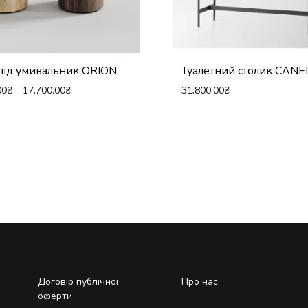
під умивальник ORION
Туалетний столик CANE
00
₴
–
17,700.00
₴
31,800.00
₴
Договір публічної
Про нас
оферти