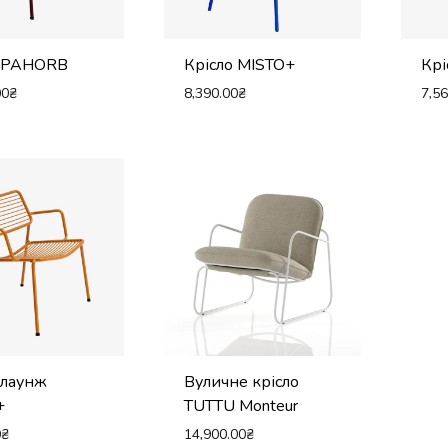
о PAHORB
Крісло MISTO+
Крі
00
₴
8,390.00
₴
7,5
 лаунж
Вуличне крісло
+
TUTTU Monteur
0
₴
14,900.00
₴