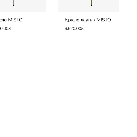
сло MISTO
Крісло лаунж MISTO
60.00
₴
8,620.00
₴