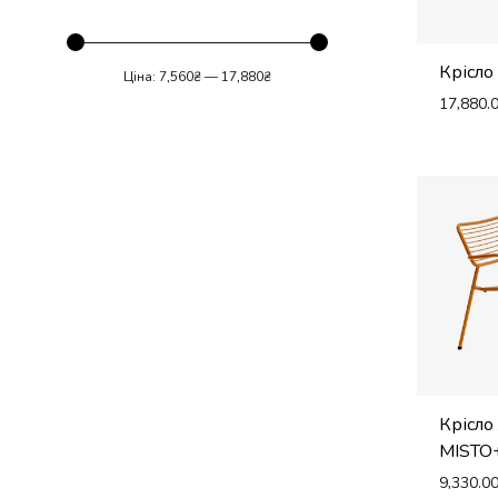
Крісл
Ціна:
7,560₴
—
17,880₴
17,880.
Мінімальна
Найбільша
ціна
ціна
Крісло
MISTO
9,330.0