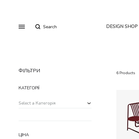
Search
Menu
DESIGN SHOP
ФІЛЬТРИ
Стільці
Столи
6 Products
Диваны
Столи
Будуарні столи
КАТЕГОРІЇ
Кресла
Дивани
Стільці
Accessories
Select a Категорія
Footwear
Крісла
Sweatshirt
ЦІНА