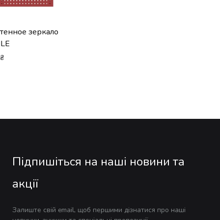
тенное зеркало
ILE
0
₴
Підпишіться на наші новини та
акції
Залиште свій email, щоб першими дізнатися про наші