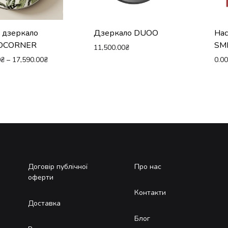
 дзеркало
Дзеркало DUOO
Нас
DCORNER
SM
11,500.00
₴
0
₴
–
17,590.00
₴
0.0
Договір публічної
Про нас
оферти
Контакти
Доставка
Блог