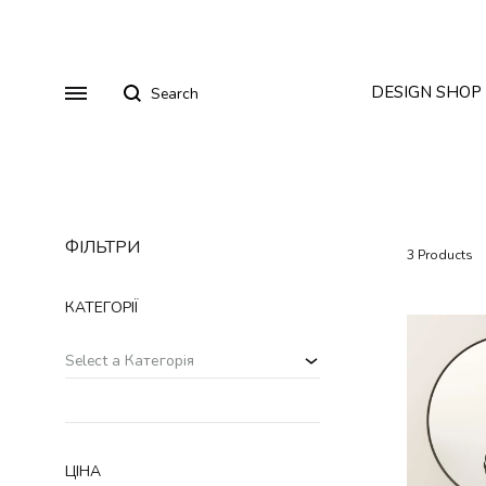
Search
Menu
DESIGN SHOP
ФІЛЬТРИ
Стільці
Столи
3 Products
Диваны
Столи
Будуарні столи
КАТЕГОРІЇ
Кресла
Дивани
Стільці
Accessories
Select a Категорія
Footwear
Крісла
Sweatshirt
ЦІНА