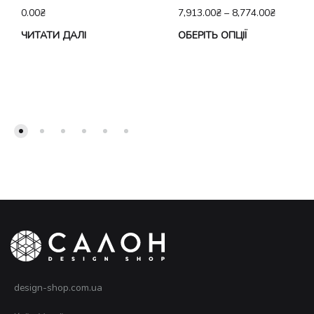
0.00
₴
7,913.00
₴
–
8,774.00
₴
Це
ЧИТАТИ ДАЛІ
ОБЕРІТЬ ОПЦІЇ
тов
ма
кіл
вар
Па
мо
виб
на
сто
тов
design-shop.com.ua