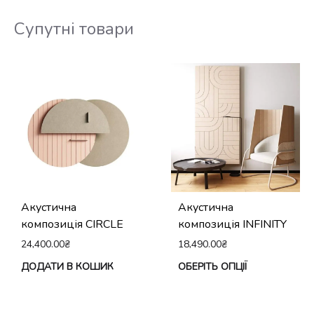
Супутні товари
Акустична
Акустична
композиція СIRCLE
композиція INFINITY
24,400.00
₴
18,490.00
₴
Це
ДОДАТИ В КОШИК
ОБЕРІТЬ ОПЦІЇ
тов
ма