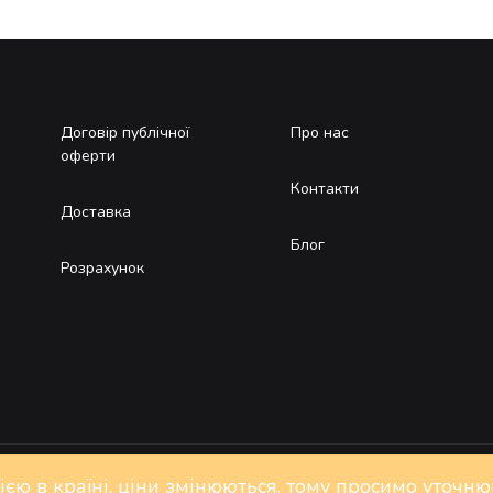
Договір публічної
Про нас
оферти
Контакти
Доставка
Блог
Розрахунок
цією в країні, ціни змінюються, тому просимо уточн