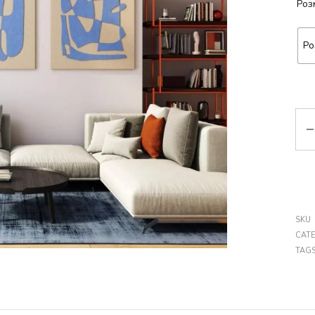
Роз
Ро
Кіл
SKU
CAT
TAG