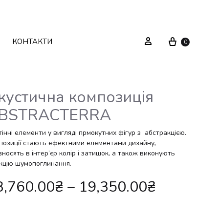
Cart
Sign in
КОНТАКТИ
0
кустична композиція
BSTRACTERRA
Текстиль
Системи зберігання
інні елементи у вигляді прмокутних фігур з абстракцією.
Декор
Стелажі
позиції стають ефектними елементами дизайну,
носять в інтер’єр колір і затишок, а також виконують
Вуличні меблі
Дзеркала
кцію шумопоглинання.
3,760.00
₴
–
19,350.00
₴
Вішаки