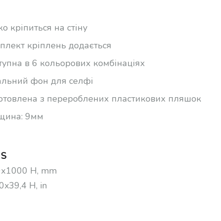
ко кріпиться на стіну
плект кріплень додається
тупна в 6 кольорових комбінаціях
альний фон для селфі
отовлена з перероблених пластикових пляшок
щина: 9мм
 S
х1000 Н, mm
0x39,4 H, in