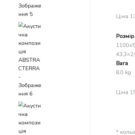
Ціна 1
Розмір
1100х5
43,3×2,
Вага
8,0 kg
Ціна 1
* коль