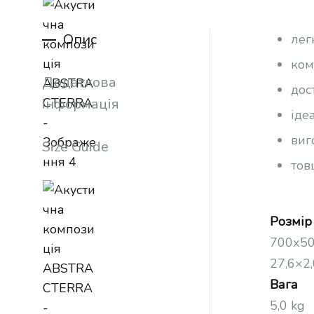
Опис
лег
ком
Додаткова
дос
інформація
іде
виг
Size Guide
тов
Розмір
700х50
27,6×2,
Вага
5,0 kg