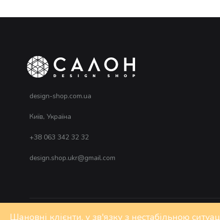
design-shop.com.ua
Київ, Україна
+38 063 342 32 32
design.shop.ukr@gmail.com
Шановні клієнти, у зв'язку з нестабільною ситуа