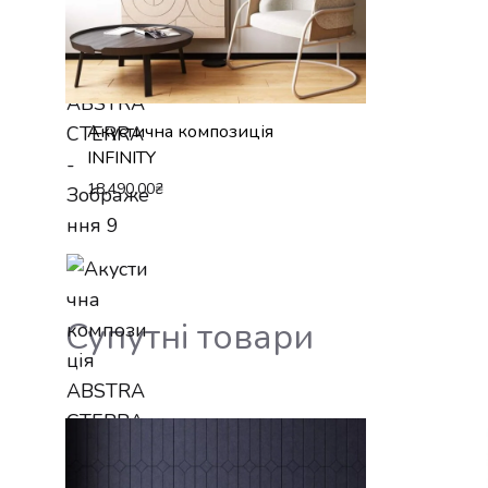
Акустична композиція
INFINITY
18,490.00
₴
Супутні товари