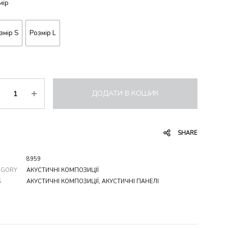
мір
змір S
Розмір L
ькість
ДОДАТИ В КОШИК
SHARE
8959
EGORY
АКУСТИЧНІ КОМПОЗИЦІЇ
S
АКУСТИЧНІ КОМПОЗИЦІЇ
,
АКУСТИЧНІ ПАНЕЛІ