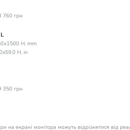
3 760 грн
 L
0х1500 Н, mm
0x59,0 H, in
9 350 грн
ори на екрані монітора можуть відрізнятися від ре