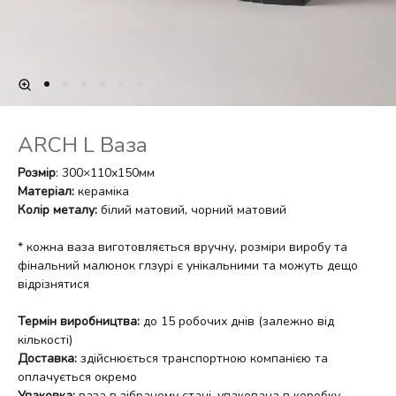
ARCH L Ваза
Розмір
: 300×110х150мм
Матеріал:
кераміка
Колір металу:
білий матовий, чорний матовий
* кожна ваза виготовляється вручну, розміри виробу та
фінальний малюнок глзурі є унікальними та можуть дещо
відрізнятися
Термін виробництва:
до 15 робочих днів (залежно від
кількості)
Доставка:
здійснюється транспортною компанією та
оплачується окремо
Упаковка:
ваза в зібраному стані, упакована в коробку.