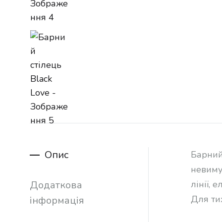
Опис
Барний
невимуш
Додаткова
лінії, 
Для ти
інформація