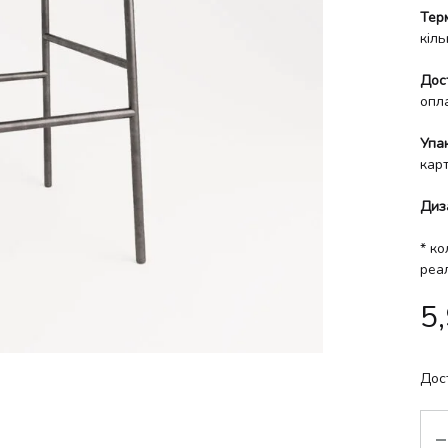
Тер
кіль
Дос
опл
Упа
кар
Диз
* ко
реа
5
Дос
Кіл