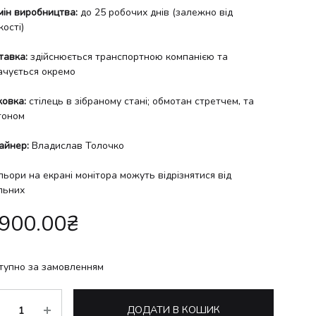
мін виробництва:
до 25 робочих днів (залежно від
кості)
тавка:
здійснюється транспортною компанією та
ачується окремо
ковка:
стілець в зібраному стані; обмотан стретчем, та
тоном
айнер:
Владислав Толочко
льори на екрані монітора можуть відрізнятися від
льних
,900.00
₴
тупно за замовленням
ькість
ДОДАТИ В КОШИК