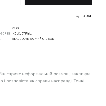
SHARE
0899
EGORIES
KOLO
,
СТІЛЬЦІ
S
BLACK LOVE
,
БАРНИЙ СТІЛЕЦЬ
. Він сприяє неформальній розмові, закликає
n і розповісти як справи насправді. Тонкі