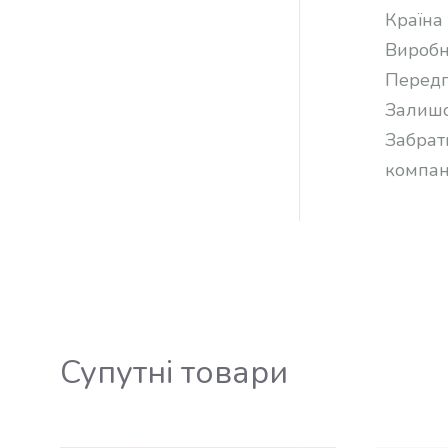
Країна 
Виробн
Передп
Залишо
Забрат
компан
Супутні товари