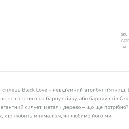
SKU
CAT
TAG
 стілець Black Love – невід’ємний атрибут п’ятниці
ено спертися на барну стійку, або барний стіл Orio
елегантний силует, метал і дерево – що ще потрібно?
х, хто любить мінімалізм, як любимо його ми.