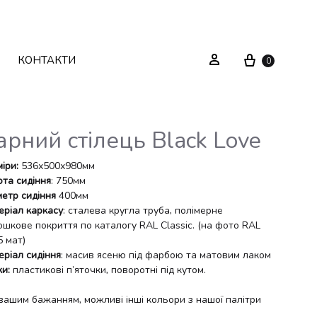
Cart
Sign in
КОНТАКТИ
0
арний стілець Black Love
Текстиль
Системи зберігання
іри:
536х500х980мм
ота сидіння
: 750мм
метр сидіння
400мм
Декор
Стелажі
еріал каркасу
: сталева кругла труба, полімерне
ошкове покриття по каталогу RAL Classic. (на фото RAL
Вуличні меблі
Дзеркала
5 мат)
еріал сидіння
: масив ясеню під фарбою та матовим лаком
Вішаки
и:
пластикові п’яточки, поворотні під кутом.
 вашим бажанням, можливі інші кольори з нашої палітри