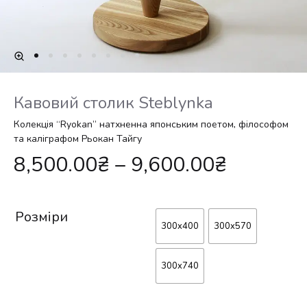
Кавовий столик Steblynka
Колекція “Ryokan” натхненна японським поетом, філософом
та каліграфом Рьокан Тайгу
8,500.00
₴
–
9,600.00
₴
Розміри
300x400
300x570
300x740