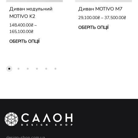
Диван модульний
Диван MOTIVO M7
MOTIVO K2
29,100.00
₴
–
37,500.00
₴
148,400.00
₴
–
Це
ОБЕРІТЬ ОПЦІЇ
165,100.00
₴
тов
Цей
ОБЕРІТЬ ОПЦІЇ
ма
товар
кіл
має
вар
кілька
Па
варіантів.
мо
Параметри
виб
можна
на
вибрати
сто
на
тов
сторінці
товару
design-shop.com.ua