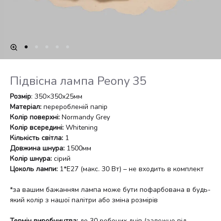
Підвісна лампа Peony 35
Розмір
: 350×350х25мм
Матеріал:
переробленій папір
Колір поверхні:
Normandy Grey
Колір всередині:
Whitening
Кількість світла:
1
Довжина шнура:
1500мм
Колір шнура:
cірий
Цоколь лампи:
1*E27 (макс. 30 Вт) – не входить в комплект
*за вашим бажанням лампа може бути пофарбована в будь-
який колір з нашої палітри або зміна розмірів
Термін виробництва:
до 30 робочих днів (залежно від