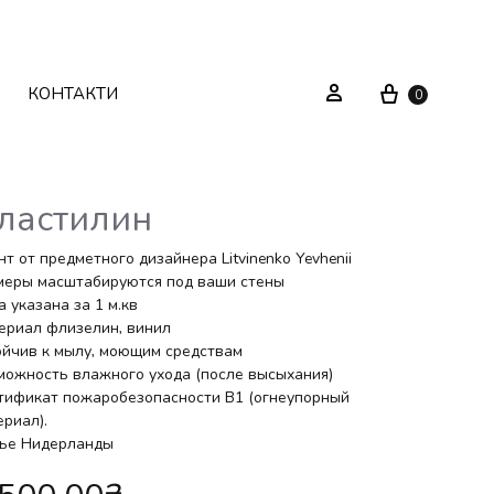
Cart
Sign in
КОНТАКТИ
0
ластилин
Текстиль
Системи зберігання
т от предметного дизайнера Litvinenko Yevhenii
меры масштабируются под ваши стены
 указана за 1 м.кв
Декор
Стелажі
ериал флизелин, винил
ойчив к мылу, моющим средствам
Вуличні меблі
Дзеркала
можность влажного ухода (после высыхания)
тификат пожаробезопасности В1 (огнеупорный
Вішаки
ериал).
ье Нидерланды