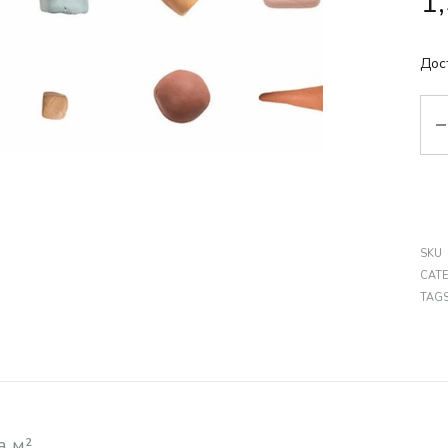
1
Дос
Кіл
SKU
CAT
TAG
а м²