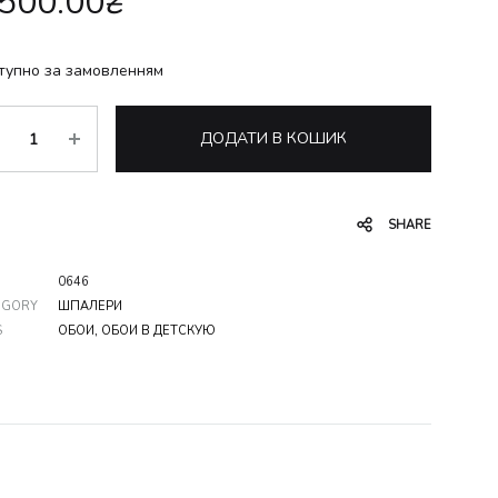
,500.00
₴
тупно за замовленням
ькість
ДОДАТИ В КОШИК
SHARE
0646
EGORY
ШПАЛЕРИ
S
ОБОИ
,
ОБОИ В ДЕТСКУЮ