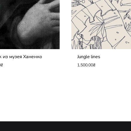
 из музея Ханенко
Jungle lines
0
₴
1,500.00
₴