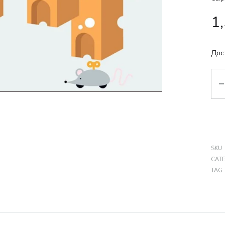
1
Дос
Кіл
SKU
CAT
TAG