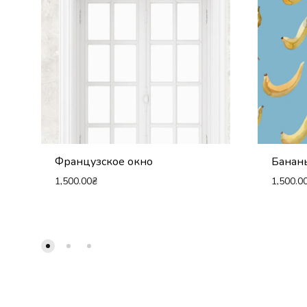
Французское окно
Банан
1,500.00
₴
1,500.0