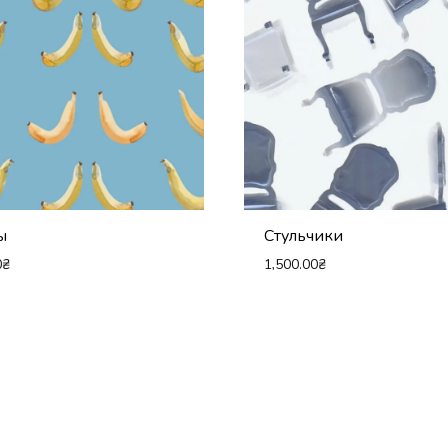
ы
Стульчики
0
₴
1,500.00
₴