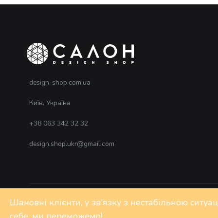
design-shop.com.ua
Київ, Україна
+38 063 342 32 32
design.shop.ukr@gmail.com
Шановні клієнти, у зв'язку з нестабільною ситуа
©2020 Design-shop. All rights reserved
себе, ми переможемо!