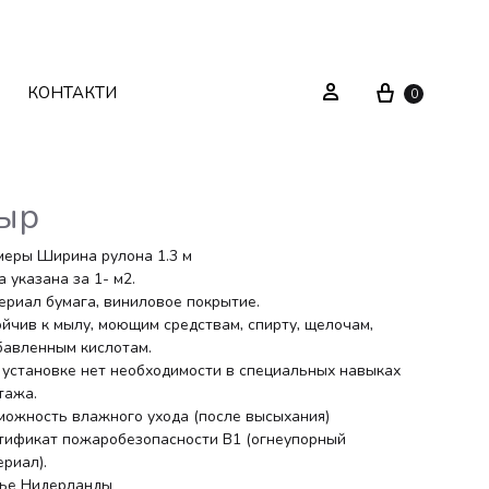
Cart
Sign in
КОНТАКТИ
0
ыр
Текстиль
Системи зберігання
меры Ширина рулона 1.3 м
 указана за 1- м2.
ериал бумага, виниловое покрытие.
Декор
Стелажі
ойчив к мылу, моющим средствам, спирту, щелочам,
бавленным кислотам.
Вуличні меблі
Дзеркала
 установке нет необходимости в специальных навыках
тажа.
Вішаки
можность влажного ухода (после высыхания)
тификат пожаробезопасности В1 (огнеупорный
ериал).
ье Нидерланды