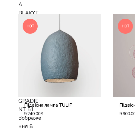
HOT
HOT
Підвісна лампа TULIP
Підвіс
9,240.00
₴
9,900.0