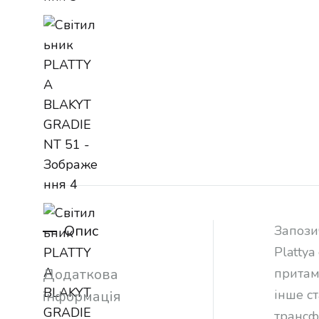
Опис
Запози
Platty
Додаткова
притам
інше ст
інформація
трансф