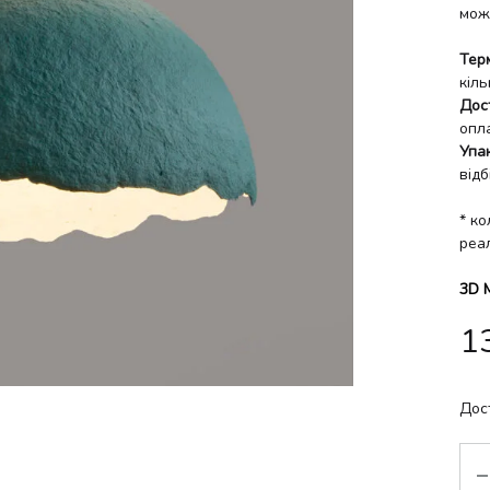
мож
Тер
кіль
Дос
опл
Упа
відб
* ко
реа
3D 
1
Дос
Кіл