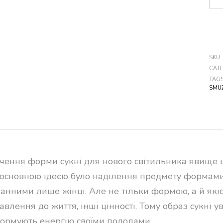
SKU
CAT
TAG
SMU
чення форми сукні для нового світильника явище ці
a основною ідеєю було наділення предмету формами
анними лише жінці. Але не тільки формою, а й якіс
авлення до життя, інші цінності. Тому образ сукні ув
ормують енергію своїми подолами.