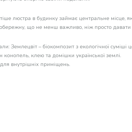
тіше люстра в будинку займає центральне місце, як
 обережну, що не менш важливо, ніж просто давати 
али: Землецвіт – біокомпозит з екологічної суміші 
н конопель, клею та домішки української землі.
 для внутрішніх приміщень.