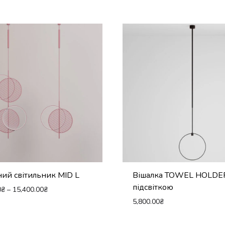
ний світильник MID L
Вішалка TOWEL HOLDE
підсвіткою
0
₴
–
15,400.00
₴
5,800.00
₴