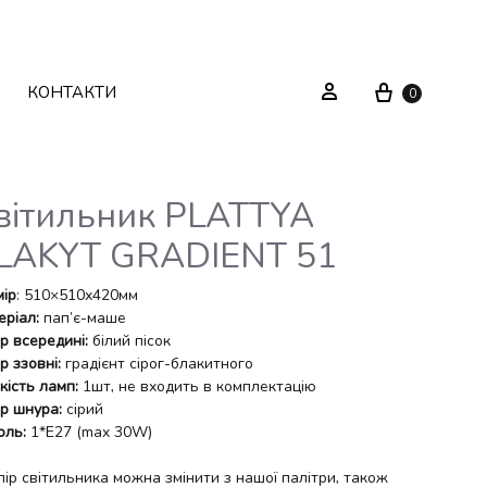
Cart
Sign in
КОНТАКТИ
0
вітильник PLATTYA
LAKYT GRADIENT 51
Текстиль
Системи зберігання
мір
: 510×510х420мм
Декор
Стелажі
еріал:
пап’є-маше
ір всередині:
білий пісок
Вуличні меблі
Дзеркала
р ззовні:
градієнт сірог-блакитного
кість ламп:
1шт, не входить в комплектацію
ір шнура:
сірий
Вішаки
оль:
1*E27 (max 30W)
лір світильника можна змінити з нашої палітри, також