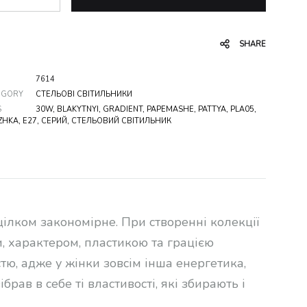
SHARE
7614
EGORY
СТЕЛЬОВІ СВІТИЛЬНИКИ
S
30W
,
BLAKYTNYI
,
GRADIENT
,
PAPEMASHE
,
PATTYA
,
PLA05
,
ZHKA
,
Е27
,
СЕРИЙ
,
СТЕЛЬОВИЙ СВІТИЛЬНИК
лком закономірне. При створенні колекції
, характером, пластикою та грацією
тю, адже у жінки зовсім інша енергетика,
ібрав в себе ті властивості, які збирають і