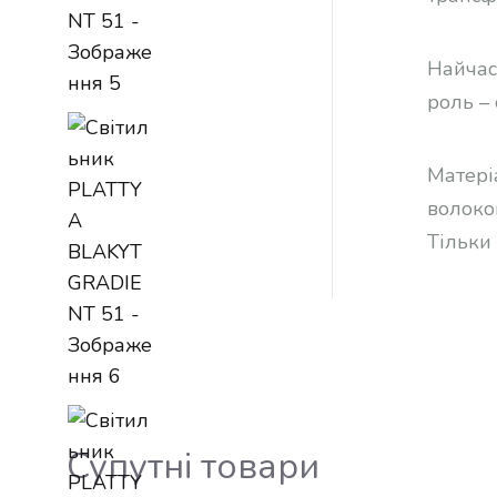
Найчас
роль –
Матері
волоко
Тільки
Супутні товари