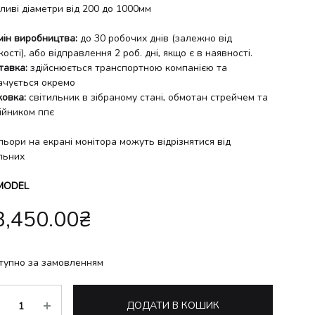
ливі діаметри від 200 до 1000мм
мін виробництва:
до 30 робочих днів (залежно від
кості), або відправлення 2 роб. дні, якщо є в наявності.
тавка:
здійснюється транспортною компанією та
ачується окремо
ковка:
світильник в зібраному стані, обмотан стрейчем та
ійником ппє
льори на екрані монітора можуть відрізнятися від
льних
MODEL
3,450.00
₴
тупно за замовленням
ькість
ДОДАТИ В КОШИК