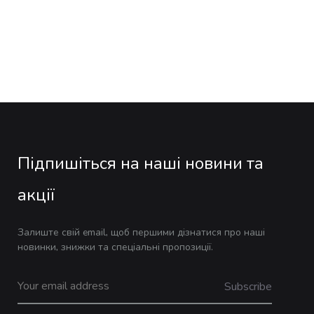
Підпишіться на наші новини та
акції
Залиште свій email, щоб першими дізнатися про наші
новинки, знижки та спеціальні пропозиції.