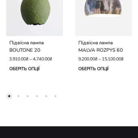
Підвісна лампа
Підвісна лампа
BOUTONE 20
MALVA ROZPYS 60
3,910.00
₴
–
4,740.00
₴
9,200.00
₴
–
15,100.00
₴
Цей
Це
ОБЕРІТЬ ОПЦІЇ
ОБЕРІТЬ ОПЦІЇ
товар
тов
має
ма
кілька
кіл
варіантів.
вар
Параметри
Па
можна
мо
вибрати
виб