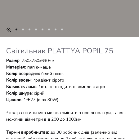
Світильник PLATTYA POPIL 75
Розмір
: 750×750х630мм
Матеріал:
пап’є-маше
Колір всередині:
білий пісок
Колір ззовні:
градієнт сірого
Кількість ламп:
1шт, не входить в комплектацію
Колір шнура:
сірий
Цоколь:
1*E27 (max 30W)
* колір світильника можна змінити з нашої палітри, також
можливі діаметри від 200 до 1000мм
Термін виробництва:
до 30 робочих днів (залежно від
кількості), або відправлення 2 роб. дні, якщо є в наявності.