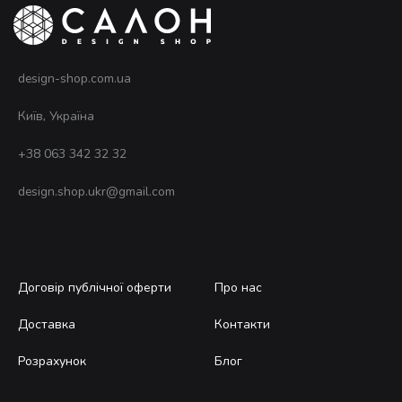
на
на
сторінці
сто
товару
тов
design-shop.com.ua
Київ, Україна
+38 063 342 32 32
design.shop.ukr@gmail.com
Договір публічної оферти
Про нас
Доставка
Контакти
Розрахунок
Блог