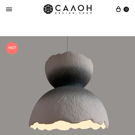
Cart
0
HOT