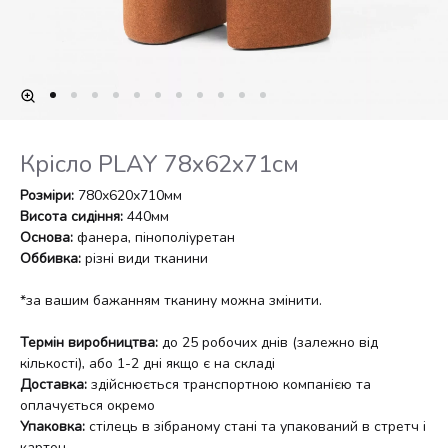
Крісло PLAY 78х62х71см
Розміри:
780х620х710мм
Висота сидіння:
440мм
Основа:
фанера, пінополіуретан
Оббивка:
різні види тканини
*за вашим бажанням тканину можна змінити.
Термін виробництва:
до 25 робочих днів (залежно від
кількості), або 1-2 дні якщо є на складі
Доставка:
здійснюється транспортною компанією та
оплачується окремо
Упаковка:
стілець в зібраному стані та упакований в стретч і
картон