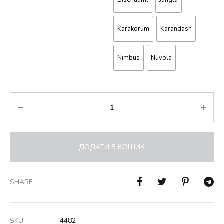
Bisentiuml
Jungla
Karakorum
Karandash
Nimbus
Nuvola
Кількість
ДОДАТИ В КОШИК
SHARE
SKU
4482