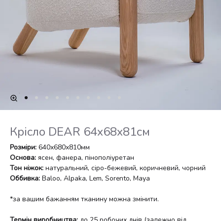
Крісло DEAR 64х68х81см
Розміри:
640х680х810мм
Основа:
ясен, фанера, пінополіуретан
Тон ніжок:
натуральний, сіро-бежевий, коричневий, чорний
Оббивка:
Baloo, Alpaka, Lem, Sorento, Maya
*за вашим бажанням тканину можна змінити.
Термін виробництва:
до 25 робочих днів (залежно від