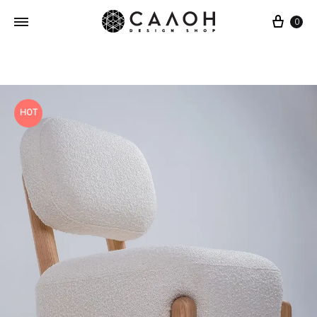
Cart
0
HOT