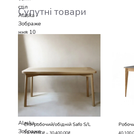
Супутні товари
Стіл робочий/обідній Safo S/L
Робочи
27,390.00
₴
–
30,400.00
₴
40,100.