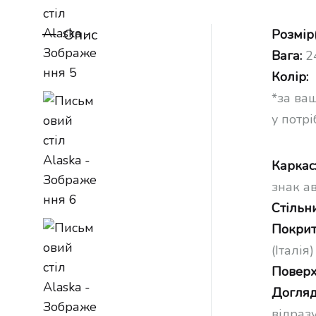
Опис
Розмір
Вага:
24
Колір:
*за ва
у потрі
Каркас
знак а
Стільн
Покрит
(Італія)
Поверх
Догляд
відраз