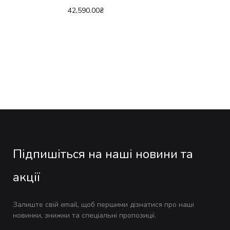
42,590.00
₴
Підпишіться на наші новини та
акції
Залиште свій email, щоб першими дізнатися про наші
новинки, знижки та спеціальні пропозиції.