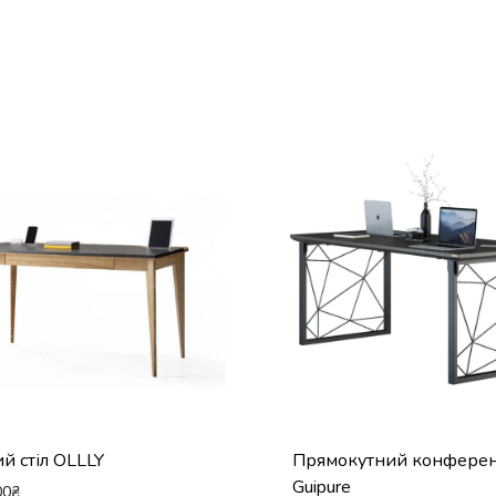
й стіл OLLLY
Прямокутний конферен
Guipure
00
₴