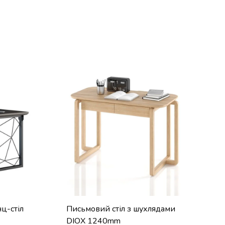
ц-стіл
Письмовий стіл з шухлядами
DIOX 1240mm