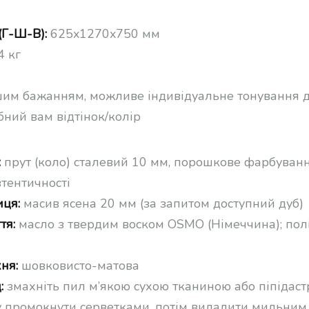
(Г-Ш-В):
625x1270x750 мм
 кг
шим бажанням, можливе індивідуальне тонування д
бний вам відтінок/колір
:
прут (коло) сталевий 10 мм, порошкове фарбуванн
втентичності
иця:
масив ясена 20 мм (за запитом доступний дуб)
тя:
масло з твердим воском OSMO (Німеччина); по
ня:
шовковисто-матова
:
змахніть пил м’якою сухою тканиною або піпідаст
у промокнути серветками, потім видалити мильним