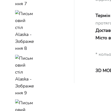
Термін
протяг
Достав
Місто 
* коль
3D MO