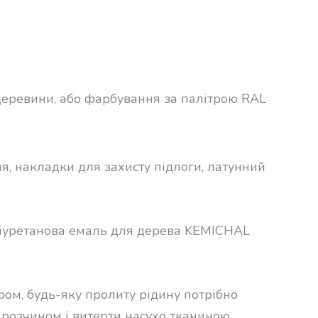
еревини, або фарбування за палітрою RAL
я, накладки для захисту підлоги, латунний
ліуретанова емаль для дерева KEMICHAL
ром, будь-яку пролиту рідину потрібно
 розчином і витерти насухо тканиною